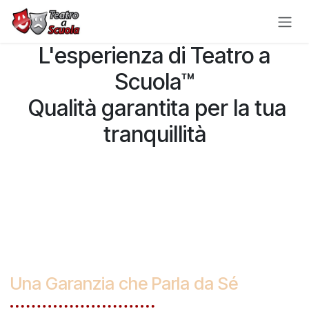
Passa al contenuto
L'esperienza di Teatro a
Scuola™
Qualità garantita per la tua
tranquillità
Una Garanzia che Parla da Sé