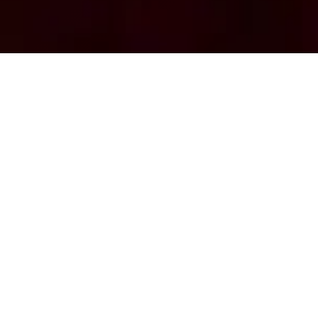
Benvenu
Il nostro team
esperienza nel 
Offriamo spettac
tutte le fasce d