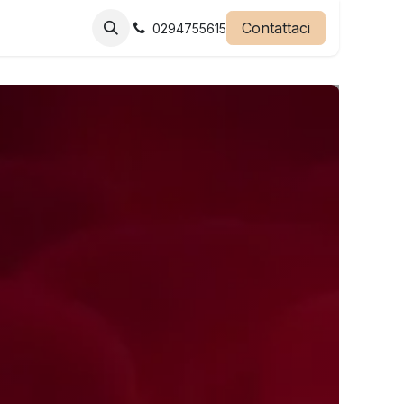
eglierci
Contattaci
0294755615