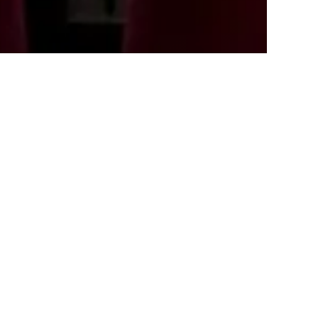
ti in Teatro a Scuola
 è composto da attori e educatori con
settore teatrale.
oli teatrali coinvolgenti, educativi e adatti a
'età scolastica.