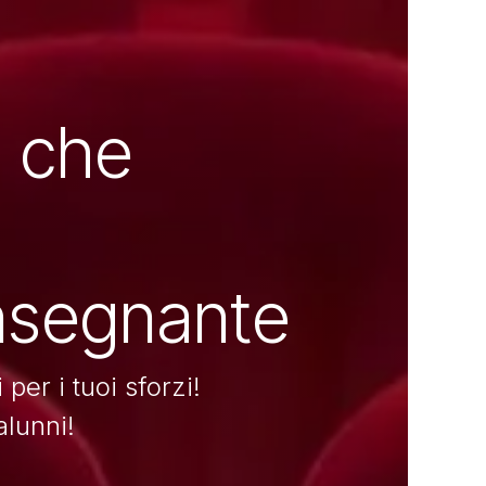
i che
Insegnante
 per i tuoi sforzi!
alunni!