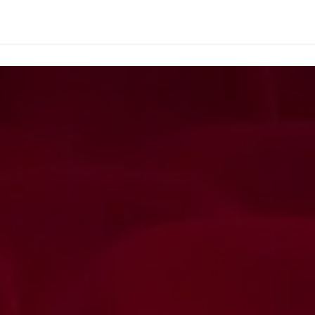
Chi siamo
Spettacoli
Garanzia
Perchè Sc